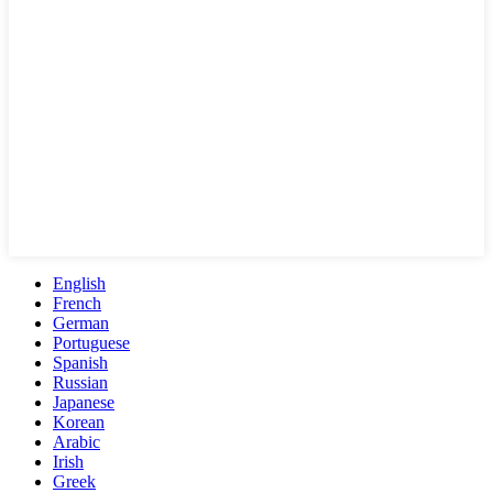
English
French
German
Portuguese
Spanish
Russian
Japanese
Korean
Arabic
Irish
Greek