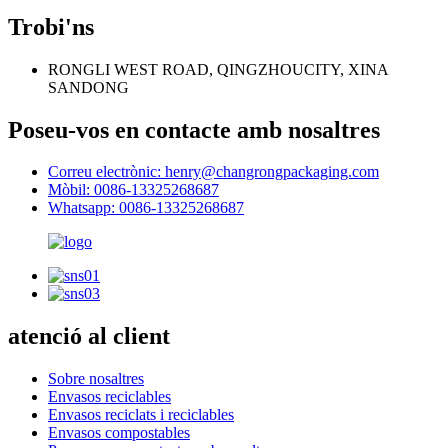
Trobi'ns
RONGLI WEST ROAD, QINGZHOUCITY, XINA
SANDONG
Poseu-vos en contacte amb nosaltres
Correu electrònic: henry@changrongpackaging.com
Mòbil: 0086-13325268687
Whatsapp: 0086-13325268687
atenció al client
Sobre nosaltres
Envasos reciclables
Envasos reciclats i reciclables
Envasos compostables