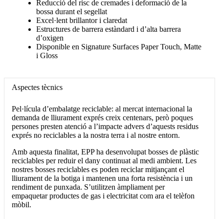
Reducció del risc de cremades i deformació de la
bossa durant el segellat
Excel·lent brillantor i claredat
Estructures de barrera estàndard i d’alta barrera
d’oxigen
Disponible en Signature Surfaces Paper Touch, Matte
i Gloss
Aspectes tècnics
Pel·lícula d’embalatge reciclable: al mercat internacional la
demanda de lliurament exprés creix centenars, però poques
persones presten atenció a l’impacte advers d’aquests residus
exprés no reciclables a la nostra terra i al nostre entorn.
Amb aquesta finalitat, EPP ha desenvolupat bosses de plàstic
reciclables per reduir el dany continuat al medi ambient. Les
nostres bosses reciclables es poden reciclar mitjançant el
lliurament de la botiga i mantenen una forta resistència i un
rendiment de punxada. S’utilitzen àmpliament per
empaquetar productes de gas i electricitat com ara el telèfon
mòbil.