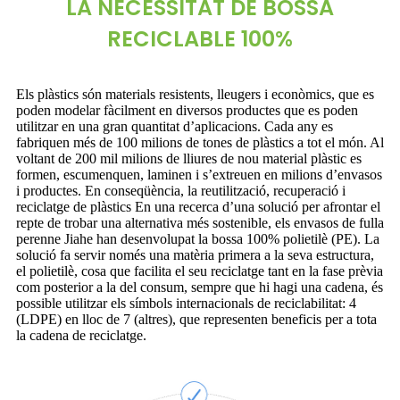
LA NECESSITAT DE BOSSA
RECICLABLE 100%
Els plàstics són materials resistents, lleugers i econòmics, que es
poden modelar fàcilment en diversos productes que es poden
utilitzar en una gran quantitat d’aplicacions. Cada any es
fabriquen més de 100 milions de tones de plàstics a tot el món. Al
voltant de 200 mil milions de lliures de nou material plàstic es
formen, escumenquen, laminen i s’extreuen en milions d’envasos
i productes. En conseqüència, la reutilització, recuperació i
reciclatge de plàstics En una recerca d’una solució per afrontar el
repte de trobar una alternativa més sostenible, els envasos de fulla
perenne Jiahe han desenvolupat la bossa 100% polietilè (PE). La
solució fa servir només una matèria primera a la seva estructura,
el polietilè, cosa que facilita el seu reciclatge tant en la fase prèvia
com posterior a la del consum, sempre que hi hagi una cadena, és
possible utilitzar els símbols internacionals de reciclabilitat: 4
(LDPE) en lloc de 7 (altres), que representen beneficis per a tota
la cadena de reciclatge.