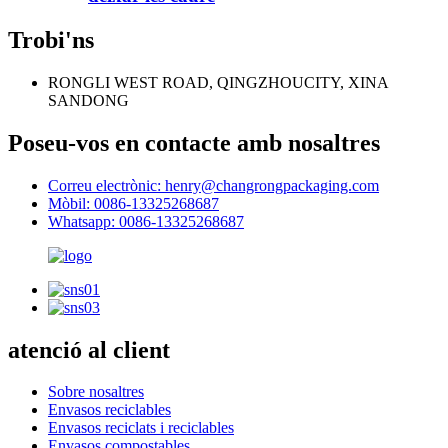
Trobi'ns
RONGLI WEST ROAD, QINGZHOUCITY, XINA
SANDONG
Poseu-vos en contacte amb nosaltres
Correu electrònic: henry@changrongpackaging.com
Mòbil: 0086-13325268687
Whatsapp: 0086-13325268687
atenció al client
Sobre nosaltres
Envasos reciclables
Envasos reciclats i reciclables
Envasos compostables