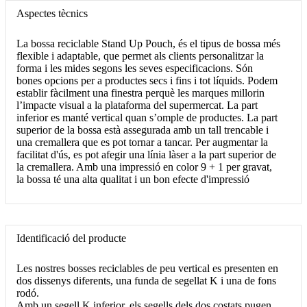
Aspectes tècnics
La bossa reciclable Stand Up Pouch, és el tipus de bossa més
flexible i adaptable, que permet als clients personalitzar la
forma i les mides segons les seves especificacions. Són
bones opcions per a productes secs i fins i tot líquids. Podem
establir fàcilment una finestra perquè les marques millorin
l’impacte visual a la plataforma del supermercat. La part
inferior es manté vertical quan s’omple de productes. La part
superior de la bossa està assegurada amb un tall trencable i
una cremallera que es pot tornar a tancar. Per augmentar la
facilitat d'ús, es pot afegir una línia làser a la part superior de
la cremallera. Amb una impressió en color 9 + 1 per gravat,
la bossa té una alta qualitat i un bon efecte d'impressió
Identificació del producte
Les nostres bosses reciclables de peu vertical es presenten en
dos dissenys diferents, una funda de segellat K i una de fons
rodó.
Amb un segell K inferior, els segells dels dos costats pugen