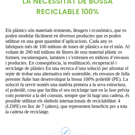
LA NECESSITAT DE BOSSA
RECICLABLE 100%
Els plàstics són materials resistents, lleugers i econòmics, que es
poden modelar fàcilment en diversos productes que es poden
utilitzar en una gran quantitat d’aplicacions. Cada any es
fabriquen més de 100 milions de tones de plàstics a tot el món. Al
voltant de 200 mil milions de lliures de nou material plàstic es
formen, escumenquen, laminen i s’extreuen en milions d’envasos
i productes. En conseqüència, la reutilització, recuperació i
reciclatge de plàstics En una recerca d’una solució per afrontar el
repte de trobar una alternativa més sostenible, els envasos de fulla
perenne Jiahe han desenvolupat la bossa 100% polietilè (PE). La
solució fa servir només una matèria primera a la seva estructura,
el polietilè, cosa que facilita el seu reciclatge tant en la fase prèvia
com posterior a la del consum, sempre que hi hagi una cadena, és
possible utilitzar els símbols internacionals de reciclabilitat: 4
(LDPE) en lloc de 7 (altres), que representen beneficis per a tota
la cadena de reciclatge.