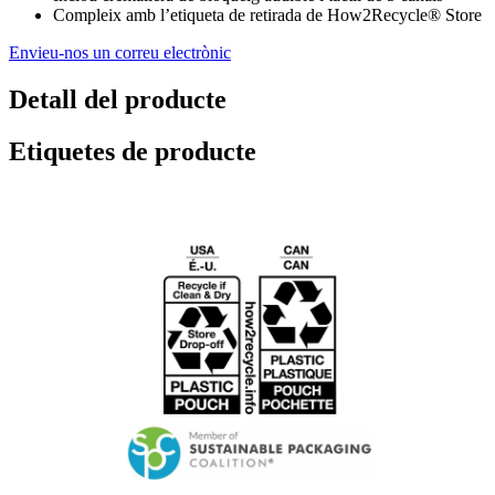
Compleix amb l’etiqueta de retirada de How2Recycle® Store
Envieu-nos un correu electrònic
Detall del producte
Etiquetes de producte