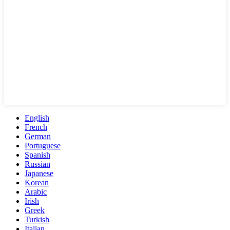
English
French
German
Portuguese
Spanish
Russian
Japanese
Korean
Arabic
Irish
Greek
Turkish
Italian