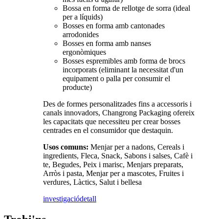
Bossa en forma de rellotge de sorra (ideal
per a líquids)
Bosses en forma amb cantonades
arrodonides
Bosses en forma amb nanses
ergonòmiques
Bosses espremibles amb forma de brocs
incorporats (eliminant la necessitat d'un
equipament o palla per consumir el
producte)
Des de formes personalitzades fins a accessoris i
canals innovadors, Changrong Packaging ofereix
les capacitats que necessiteu per crear bosses
centrades en el consumidor que destaquin.
Usos comuns:
Menjar per a nadons, Cereals i
ingredients, Fleca, Snack, Sabons i salses, Cafè i
te, Begudes, Peix i marisc, Menjars preparats,
Arròs i pasta, Menjar per a mascotes, Fruites i
verdures, Làctics, Salut i bellesa
investigació
detall