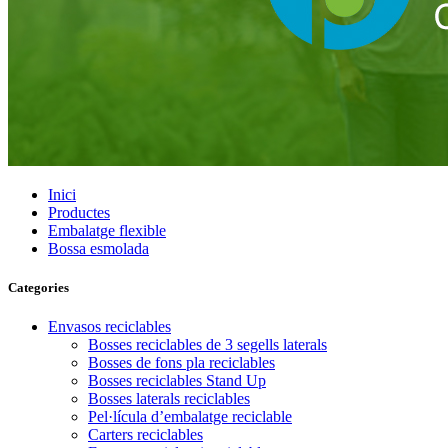
Inici
Productes
Embalatge flexible
Bossa esmolada
Categories
Envasos reciclables
Bosses reciclables de 3 segells laterals
Bosses de fons pla reciclables
Bosses reciclables Stand Up
Bosses laterals reciclables
Pel·lícula d’embalatge reciclable
Carters reciclables