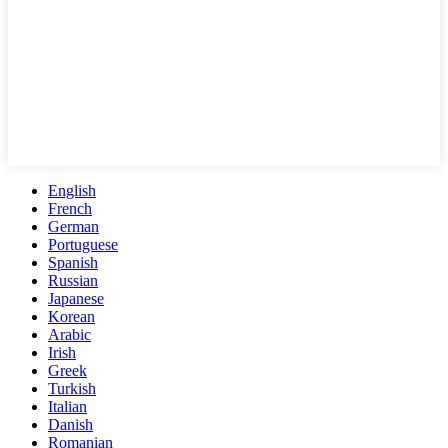
English
French
German
Portuguese
Spanish
Russian
Japanese
Korean
Arabic
Irish
Greek
Turkish
Italian
Danish
Romanian