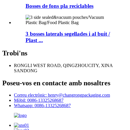
Bosses de fons pla reciclables
3 bosses laterals segellades i al buit /
Plast ...
Trobi'ns
RONGLI WEST ROAD, QINGZHOUCITY, XINA
SANDONG
Poseu-vos en contacte amb nosaltres
Correu electrònic: henry@changrongpackaging.com
Mòbil: 0086-13325268687
Whatsapp: 0086-13325268687