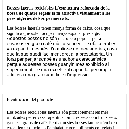
Bosses laterals reciclables
.
L’estructura reforçada de la
bossa de quatre segells la fa atractiva visualment a les
prestatgeries dels supermercats.
Les bosses laterals tenen menys forma de caixa, cosa que
significa que solen ocupar menys espai al prestatge
.
Aquestes bosses ho són
una opció popular per a
envasos en gra o cafè mòlt o sencer. El sofà lateral es
va expandir després d'omplir-se de mercaderies, cosa
que fa que quedi fàcilment dret a la prestatgeria. Un
forat per penjar també és una bona característica
perquè aquestes bosses guanyin més exhibició al
supermercat. Té una excel·lent capacitat per omplir
articles i una gran superfície d'impressió.
Identificació del producte
Les bosses reciclables laterals són probablement les més
utilitzades per envasar aperitius i articles secs com fruits secs,
galetes i grans de cafè. Però aquestes bosses també ofereixen
excel·lents solucions d’embalatge per a aliments congelats i