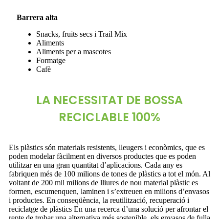
Barrera alta
Snacks, fruits secs i Trail Mix
Aliments
Aliments per a mascotes
Formatge
Cafè
LA NECESSITAT DE BOSSA
RECICLABLE 100%
Els plàstics són materials resistents, lleugers i econòmics, que es
poden modelar fàcilment en diversos productes que es poden
utilitzar en una gran quantitat d’aplicacions. Cada any es
fabriquen més de 100 milions de tones de plàstics a tot el món. Al
voltant de 200 mil milions de lliures de nou material plàstic es
formen, escumenquen, laminen i s’extreuen en milions d’envasos
i productes. En conseqüència, la reutilització, recuperació i
reciclatge de plàstics En una recerca d’una solució per afrontar el
repte de trobar una alternativa més sostenible, els envasos de fulla