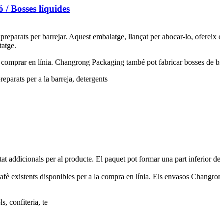
 / Bosses líquides
 preparats per barrejar. Aquest embalatge, llançat per abocar-lo, oferei
tatge.
comprar en línia. Changrong Packaging també pot fabricar bosses de broc 
reparats per a la barreja, detergents
at addicionals per al producte. El paquet pot formar una part inferior d
existents disponibles per a la compra en línia. Els envasos Changrong 
s, confiteria, te