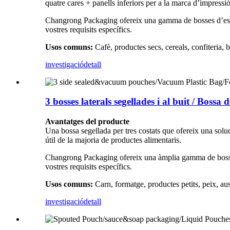
quatre cares + panells inferiors per a la marca d’impressi
Changrong Packaging ofereix una gamma de bosses d’estoc
vostres requisits específics.
Usos comuns:
Cafè, productes secs, cereals, confiteria,
investigació
detall
3 bosses laterals segellades i al buit / Bossa 
Avantatges del producte
Una bossa segellada per tres costats que ofereix una soluci
útil de la majoria de productes alimentaris.
Changrong Packaging ofereix una àmplia gamma de bosses d
vostres requisits específics.
Usos comuns:
Carn, formatge, productes petits, peix, aus 
investigació
detall