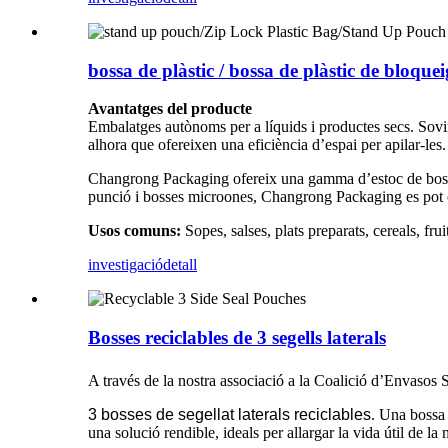
bossa de plàstic / bossa de plàstic de bloqu
Avantatges del producte
Embalatges autònoms per a líquids i productes secs. Sovin
alhora que ofereixen una eficiència d’espai per apilar-les.
Changrong Packaging ofereix una gamma d’estoc de bosses f
punció i bosses microones, Changrong Packaging es pot cre
Usos comuns:
Sopes, salses, plats preparats, cereals, frui
investigació
detall
Bosses reciclables de 3 segells laterals
A través de la nostra associació a la Coalició d’Envasos 
3 bosses de segellat laterals reciclables
. Una bossa 
una solució rendible, ideals per allargar la vida útil de la