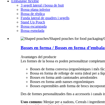
Embalatge flexible
3 segell lateral i bossa de buit
Bossa plana inferior
Bossa de rèplica
Funda lateral de quadres i segells
Stand Up Pouch
Bossa escampada
Bossa esmolada
Bosses en forma / Bosses en forma d’embalatg
Avantatges del producte
Les formes de la bossa es poden personalitzar completam
Bosses de forma convexa (ergonòmiques i més fàci
Bossa en forma de rellotge de sorra (ideal per a líq
Bosses en forma amb cantonades arrodonides
Bosses en forma amb nanses ergonòmiques
Bosses espremibles amb forma de brocs incorporats 
Des de formes personalitzades fins a accessoris i canals
Usos comuns:
Menjar per a nadons, Cereals i ingredients,