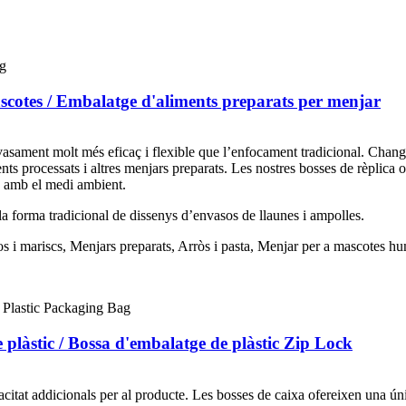
ascotes / Embalatge d'aliments preparats per menjar
nvasament molt més eficaç i flexible que l’enfocament tradicional. Chan
ts processats i altres menjars preparats. Les nostres bosses de rèplica 
 amb el medi ambient.
 la forma tradicional de dissenys d’envasos de llaunes i ampolles.
s i mariscs, Menjars preparats, Arròs i pasta, Menjar per a mascotes hu
 plàstic / Bossa d'embalatge de plàstic Zip Lock
citat addicionals per al producte. Les bosses de caixa ofereixen una ún