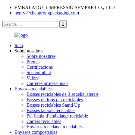
EMBALATGE I IMPRESSIÓ SEMPRE CO., LTD
henry@changrongpackaging.com
Inici
Sobre nosaltres
Sobre nosaltres
Premis
Certificacions
Sostenibilitat
Valors
Carreres professionals
Envasos reciclables
Bosses reciclables de 3 segells laterals
Bosses de fons pla reciclables
Bosses reciclables Stand Up
Bosses laterals reciclables
Pel·lícula d’embalatge reciclable
Carters reciclables
Envasos reciclats i reciclables
Envasos compostables