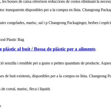
ó, les bosses de caixa ofereixen reduccions de costos eliminant la necess
 transparents disponibles per a la compra en línia. Changrong Packagin
 baies congelades, marisc, sal i p Changrong Packaginger, herbes i espèc
de plàstic al buit / Bossa de plàstic per a aliments
ó senzilla i rendible per a grans o petites quantitats de producte. Aques
e buit existents, disponibles per a la compra en línia. Changrong Pack
de corral, marisc, fleca i líquids