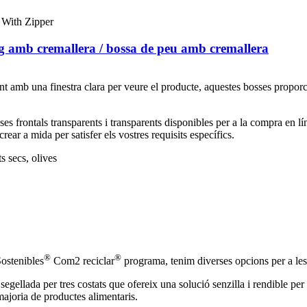
eig amb cremallera / bossa de peu amb cremallera
t amb una finestra clara per veure el producte, aquestes bosses proporci
rontals transparents i transparents disponibles per a la compra en línia
ar a mida per satisfer els vostres requisits específics.
ts secs, olives
®
®
Sostenibles
Com2 reciclar
programa, tenim diverses opcions per a les 
segellada per tres costats que ofereix una solució senzilla i rendible pe
 majoria de productes alimentaris.