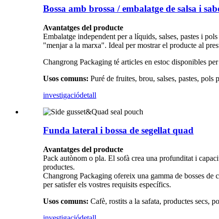
Bossa amb brossa / embalatge de salsa i sabó
Avantatges del producte
Embalatge independent per a líquids, salses, pastes i pols
"menjar a la marxa". Ideal per mostrar el producte al pres
Changrong Packaging té articles en estoc disponibles per 
Usos comuns:
Puré de fruites, brou, salses, pastes, pols p
investigació
detall
Funda lateral i bossa de segellat quad
Avantatges del producte
Pack autònom o pla. El sofà crea una profunditat i capacit
productes.
Changrong Packaging ofereix una gamma de bosses de cafè 
per satisfer els vostres requisits específics.
Usos comuns:
Cafè, rostits a la safata, productes secs, pol
investigació
detall