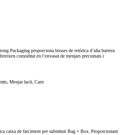
grong Packaging proporciona bosses de retòrica d’alta barrera
ofereixen comoditat en l’envasat de menjars precuinats i
mits, Menjar lacti, Carn
ica caixa de farciment per substituir Bag + Box. Proporcionant