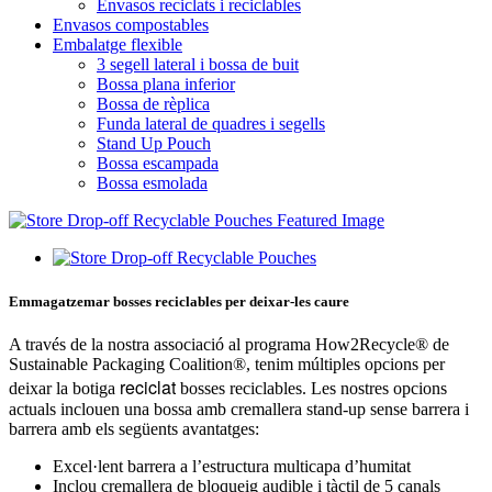
Envasos reciclats i reciclables
Envasos compostables
Embalatge flexible
3 segell lateral i bossa de buit
Bossa plana inferior
Bossa de rèplica
Funda lateral de quadres i segells
Stand Up Pouch
Bossa escampada
Bossa esmolada
Emmagatzemar bosses reciclables per deixar-les caure
A través de la nostra associació al programa How2Recycle® de
Sustainable Packaging Coalition®, tenim múltiples opcions per
reciclat
deixar la botiga
bosses reciclables. Les nostres opcions
actuals inclouen una bossa amb cremallera stand-up sense barrera i
barrera amb els següents avantatges:
Excel·lent barrera a l’estructura multicapa d’humitat
Inclou cremallera de bloqueig audible i tàctil de 5 canals