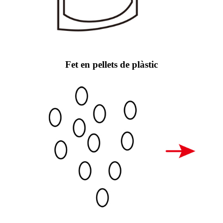
Fet en pellets de plàstic