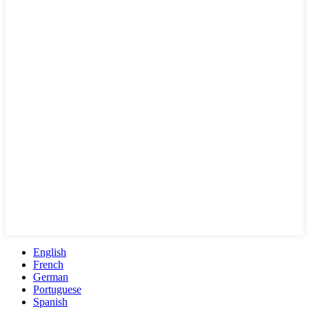
English
French
German
Portuguese
Spanish