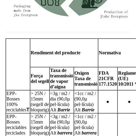
Rendiment del producte
Normativa
Taxa de
Oxigen
FDA
Reglame
Força
transmissió
Taxa de
21CFR
(UE)
del segell
de vapor
transmissió
177.1520
10/2011 
d’aigua
EPP-
> 25N /
<
3
g / m2 /
<
1
cc / m2 /
Bosses
15mm
dia (
90,0
µ
(
90,0
µ
●
●
100%
(segell de
pel·lícula)
pel·lícula)
reciclables
T
bloqueig)
Alt
Barrie
Alt
Barrie
EPP-
> 25N /
<
3
g / m2 /
<
1
cc / m2 /
Bosses
15mm
dia (
90,0
µ
(
90,0
µ
reciclables
(segell de
pel·lícula)
pel·lícula)
reciclades
bloqueig)
Alt
barrera
Alt
barrera