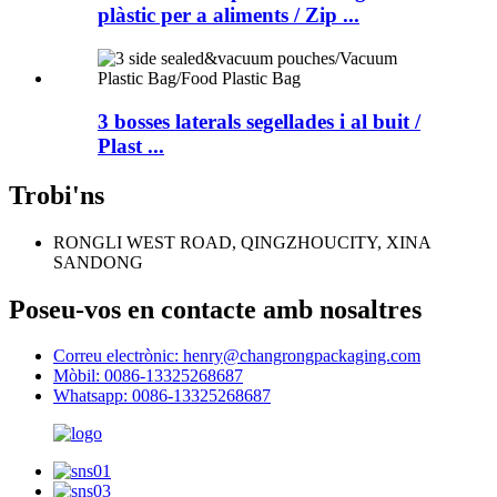
plàstic per a aliments / Zip ...
3 bosses laterals segellades i al buit /
Plast ...
Trobi'ns
RONGLI WEST ROAD, QINGZHOUCITY, XINA
SANDONG
Poseu-vos en contacte amb nosaltres
Correu electrònic: henry@changrongpackaging.com
Mòbil: 0086-13325268687
Whatsapp: 0086-13325268687