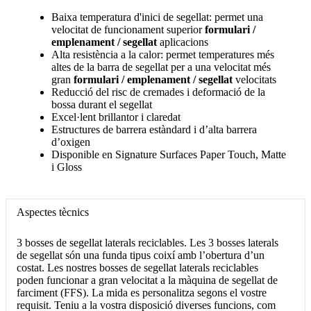
Baixa temperatura d'inici de segellat: permet una
velocitat de funcionament superior
formulari /
emplenament / segellat
aplicacions
Alta resistència a la calor: permet temperatures més
altes de la barra de segellat per a una velocitat més
gran
formulari / emplenament / segellat
velocitats
Reducció del risc de cremades i deformació de la
bossa durant el segellat
Excel·lent brillantor i claredat
Estructures de barrera estàndard i d’alta barrera
d’oxigen
Disponible en Signature Surfaces Paper Touch, Matte
i Gloss
Aspectes tècnics
3 bosses de segellat laterals reciclables. Les 3 bosses laterals
de segellat són una funda tipus coixí amb l’obertura d’un
costat. Les nostres bosses de segellat laterals reciclables
poden funcionar a gran velocitat a la màquina de segellat de
farciment (FFS). La mida es personalitza segons el vostre
requisit. Teniu a la vostra disposició diverses funcions, com