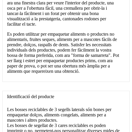
ara una finestra clara per veure l'interior del producte, una
osca per a l'obertura fàcil, una cremallera per obrir-la i
tancar-la fàcilment i un forat per obtenir una bona
visualització a la prestatgeria, cantonades rodones per
facilitar el tacte.
Es poden utilitzar per empaquetar aliments o productes no
alimentaris, fruites seques, aliments per a mascotes fàcils de
prendre, dolços, raspalls de dents. Satisfer les necessitats
individuals dels productes, podem fer fàcilment la vostra
bossa de forma preferida, com ara "forma de samarreta". Pot
ser llarg i estret per empaquetar productes prims, com ara
paper de prova, o pot ser una obertura més àmplia per a
aliments que requereixen una obtenció.
Identificació del producte
Les bosses reciclables de 3 segells laterals són bones per
empaquetar dolços, aliments congelats, aliments per a
mascotes i altres productes.
Les bosses de segellat de 3 cares reciclables es poden
imprimir o no, permetent-nos personalitzar diverses mides de