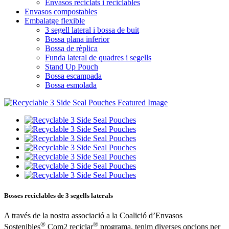
Envasos reciclats i reciclables
Envasos compostables
Embalatge flexible
3 segell lateral i bossa de buit
Bossa plana inferior
Bossa de rèplica
Funda lateral de quadres i segells
Stand Up Pouch
Bossa escampada
Bossa esmolada
Bosses reciclables de 3 segells laterals
A través de la nostra associació a la Coalició d’Envasos
®
®
Sostenibles
Com2 reciclar
programa, tenim diverses opcions per