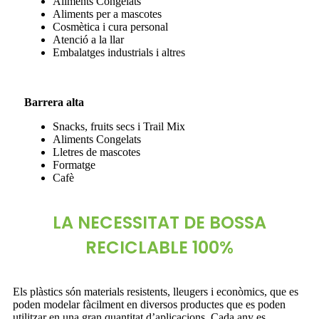
Aliments Congelats
Aliments per a mascotes
Cosmètica i cura personal
Atenció a la llar
Embalatges industrials i altres
Barrera alta
Snacks, fruits secs i Trail Mix
Aliments Congelats
Lletres de mascotes
Formatge
Cafè
LA NECESSITAT DE BOSSA
RECICLABLE 100%
Els plàstics són materials resistents, lleugers i econòmics, que es
poden modelar fàcilment en diversos productes que es poden
utilitzar en una gran quantitat d’aplicacions. Cada any es