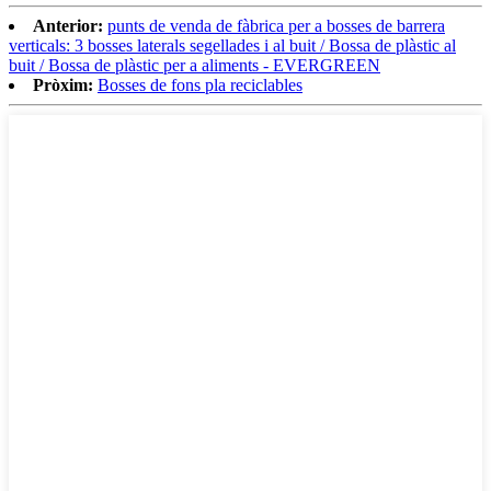
Anterior:
punts de venda de fàbrica per a bosses de barrera
verticals: 3 bosses laterals segellades i al buit / Bossa de plàstic al
buit / Bossa de plàstic per a aliments - EVERGREEN
Pròxim:
Bosses de fons pla reciclables