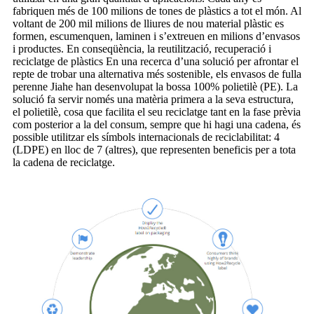
fabriquen més de 100 milions de tones de plàstics a tot el món. Al
voltant de 200 mil milions de lliures de nou material plàstic es
formen, escumenquen, laminen i s’extreuen en milions d’envasos
i productes. En conseqüència, la reutilització, recuperació i
reciclatge de plàstics En una recerca d’una solució per afrontar el
repte de trobar una alternativa més sostenible, els envasos de fulla
perenne Jiahe han desenvolupat la bossa 100% polietilè (PE). La
solució fa servir només una matèria primera a la seva estructura,
el polietilè, cosa que facilita el seu reciclatge tant en la fase prèvia
com posterior a la del consum, sempre que hi hagi una cadena, és
possible utilitzar els símbols internacionals de reciclabilitat: 4
(LDPE) en lloc de 7 (altres), que representen beneficis per a tota
la cadena de reciclatge.